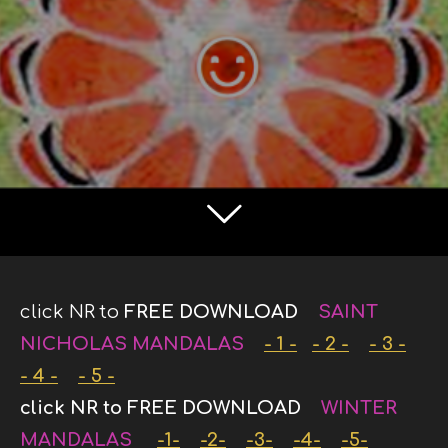
click NR to
FREE DOWNLOAD
SAINT
NICHOLAS MANDALAS
- 1 -
- 2 -
- 3 -
- 4 -
- 5 -
click NR to FREE DOWNLOAD
WINTER
MANDALAS
-1-
-2-
-3-
-4-
-5-