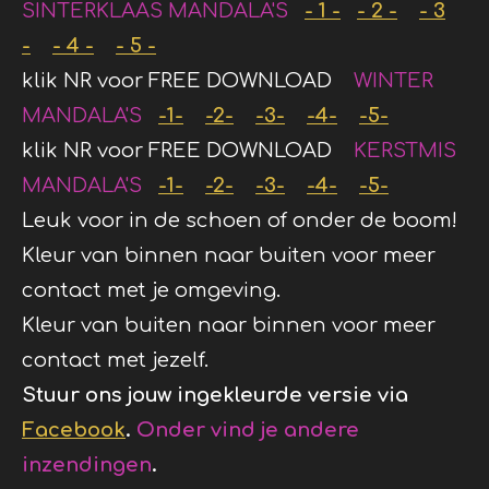
SINTERKLAAS MANDALA'S
- 1 -
- 2 -
- 3
-
- 4 -
- 5 -
klik NR voor FREE DOWNLOAD
WINTER
MANDALA'S
-1-
-2-
-3-
-4-
-5-
klik NR voor FREE DOWNLOAD
KERSTMIS
MANDALA'S
-1-
-2-
-3-
-4-
-5-
Leuk voor in de schoen of onder de boom!
Kleur van binnen naar buiten voor meer
contact met je omgeving.
Kleur van buiten naar binnen voor meer
contact met jezelf.
Stuur ons jouw ingekleurde versie via
Facebook
.
Onder vind je andere
inzendingen
.